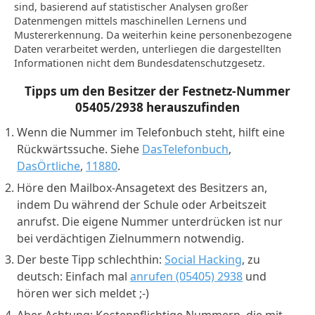
sind, basierend auf statistischer Analysen großer
Datenmengen mittels maschinellen Lernens und
Mustererkennung. Da weiterhin keine personenbezogene
Daten verarbeitet werden, unterliegen die dargestellten
Informationen nicht dem Bundesdatenschutzgesetz.
Tipps um den Besitzer der Festnetz-Nummer
05405/2938
herauszufinden
Wenn die Nummer im Telefonbuch steht, hilft eine
Rückwärtssuche. Siehe
DasTelefonbuch
,
DasÖrtliche
,
11880
.
Höre den Mailbox-Ansagetext des Besitzers an,
indem Du während der Schule oder Arbeitszeit
anrufst. Die eigene Nummer unterdrücken ist nur
bei verdächtigen Zielnummern notwendig.
Der beste Tipp schlechthin:
Social Hacking
, zu
deutsch: Einfach mal
anrufen (05405) 2938
und
hören wer sich meldet ;-)
Aber Achtung: Kostenpflichtige Nummern, die mit