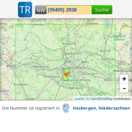
T
R
Suche
NW
Lokalisiere Hasbergen, NI...
+
-
Leaflet
| ©
OpenStreetMap
contributors
Die Nummer ist registriert in
Hasbergen, Niedersachsen