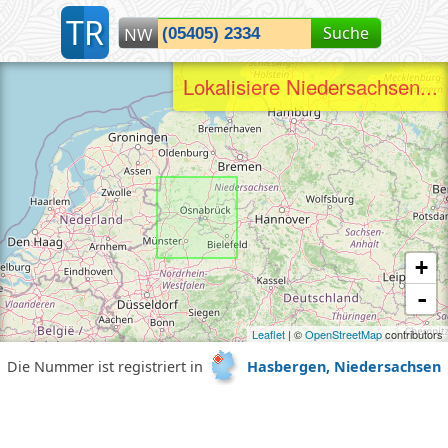
T
R
Suche
NW
Lokalisiere Niedersachsen...
+
-
Leaflet
| ©
OpenStreetMap
contributors
Die Nummer ist registriert in
Hasbergen, Niedersachsen