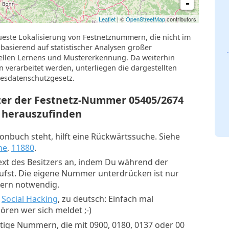
-
Leaflet
| ©
OpenStreetMap
contributors
ueste Lokalisierung von Festnetznummern, die nicht im
basierend auf statistischer Analysen großer
llen Lernens und Mustererkennung. Da weiterhin
verarbeitet werden, unterliegen die dargestellten
esdatenschutzgesetz.
tzer der Festnetz-Nummer
05405/2674
herauszufinden
nbuch steht, hilft eine Rückwärtssuche. Siehe
he
,
11880
.
xt des Besitzers an, indem Du während der
rufst. Die eigene Nummer unterdrücken ist nur
mern notwendig.
:
Social Hacking
, zu deutsch: Einfach mal
ren wer sich meldet ;-)
tige Nummern, die mit 0900, 0180, 0137 oder 00