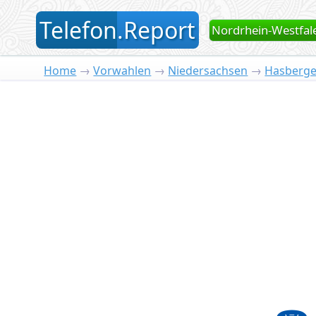
T
elefon
.
R
eport
Nordrhein-Westfal
Home
→
Vorwahlen
→
Niedersachsen
→
Hasberg