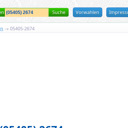
en
Suche
Vorwahlen
Impres
en
→
05405-2674