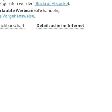
ck gerufen werden (
Rückruf Abzocke
).
rlaubte Werbeanrufe
handeln,
ste Vorgehensweise
.
achbarschaft
Detailsuche im Internet