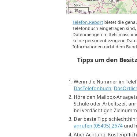
10 km
10 mi
Telefon.Report
bietet die gena
Telefonbuch eingetragen sind, 
Datenmengen mittels maschine
keine personenbezogene Daten 
Informationen nicht dem Bund
Tipps um den Besi
Wenn die Nummer im Telefo
DasTelefonbuch
,
DasÖrtlic
Höre den Mailbox-Ansagete
Schule oder Arbeitszeit an
bei verdächtigen Zielnum
Der beste Tipp schlechthin
anrufen (05405) 2674
und hö
Aber Achtung: Kostenpflich