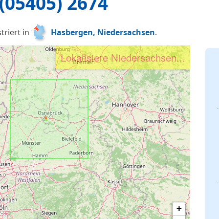
(05405) 2674
triert in
Hasbergen, Niedersachsen
.
Lokalisiere Hasbergen, NI...
+