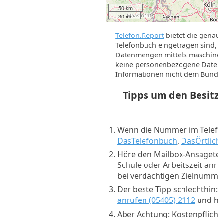
50 km
30 mi
Telefon.Report
bietet die gena
Telefonbuch eingetragen sind, 
Datenmengen mittels maschine
keine personenbezogene Daten 
Informationen nicht dem Bund
Tipps um den Besi
Wenn die Nummer im Telefo
DasTelefonbuch
,
DasÖrtlic
Höre den Mailbox-Ansagete
Schule oder Arbeitszeit an
bei verdächtigen Zielnum
Der beste Tipp schlechthin
anrufen (05405) 2112
und hö
Aber Achtung: Kostenpflich