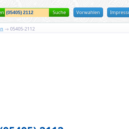
en
Suche
Vorwahlen
Impres
en
→
05405-2112