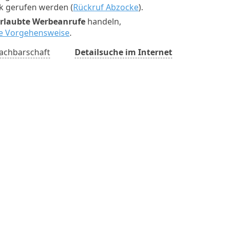
ck gerufen werden (
Rückruf Abzocke
).
rlaubte Werbeanrufe
handeln,
ste Vorgehensweise
.
achbarschaft
Detailsuche im Internet