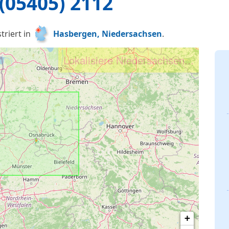
(05405) 2112
triert in
Hasbergen, Niedersachsen
.
Lokalisiere Niedersachsen...
+