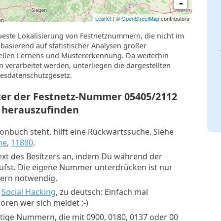
-
Leaflet
| ©
OpenStreetMap
contributors
ueste Lokalisierung von Festnetznummern, die nicht im
basierend auf statistischer Analysen großer
llen Lernens und Mustererkennung. Da weiterhin
verarbeitet werden, unterliegen die dargestellten
esdatenschutzgesetz.
tzer der Festnetz-Nummer
05405/2112
herauszufinden
nbuch steht, hilft eine Rückwärtssuche. Siehe
he
,
11880
.
xt des Besitzers an, indem Du während der
rufst. Die eigene Nummer unterdrücken ist nur
mern notwendig.
:
Social Hacking
, zu deutsch: Einfach mal
ren wer sich meldet ;-)
tige Nummern, die mit 0900, 0180, 0137 oder 00