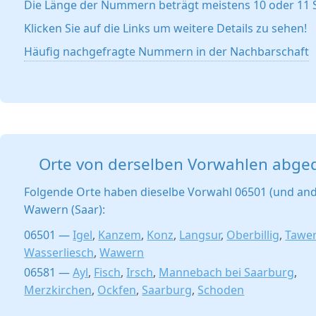
Die Länge der Nummern beträgt meistens 10 oder 11 S
Klicken Sie auf die Links um weitere Details zu sehen!
Häufig nachgefragte Nummern in der Nachbarschaft
Orte von derselben Vorwahlen abge
Folgende Orte haben dieselbe Vorwahl 06501 (und and
Wawern (Saar):
06501 —
Igel
,
Kanzem
,
Konz
,
Langsur
,
Oberbillig
,
Tawe
Wasserliesch
,
Wawern
06581 —
Ayl
,
Fisch
,
Irsch
,
Mannebach bei Saarburg
,
Merzkirchen
,
Ockfen
,
Saarburg
,
Schoden