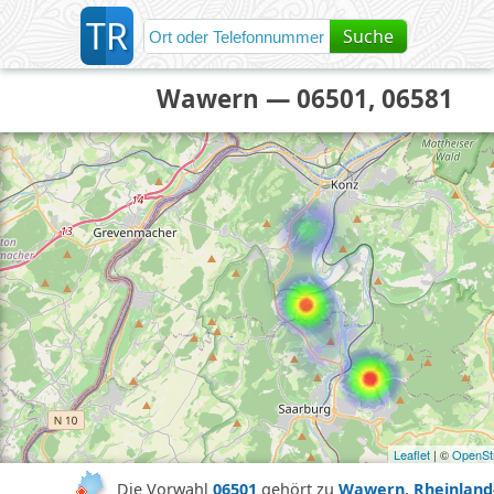
T
R
Suche
Wawern — 06501, 06581
Leaflet
| ©
OpenSt
Die Vorwahl
06501
gehört zu
Wawern
,
Rheinland