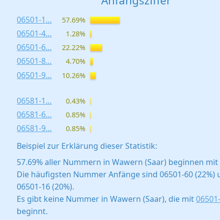
Anfangsziffer
06501-1...
57.69%
06501-4...
1.28%
06501-6...
22.22%
06501-8...
4.70%
06501-9...
10.26%
06581-1...
0.43%
06581-6...
0.85%
06581-9...
0.85%
Beispiel zur Erklärung dieser Statistik:
57.69% aller Nummern in Wawern (Saar) beginnen mit 
Die häufigsten Nummer Anfänge sind 06501-60 (22%) 
06501-16 (20%).
Es gibt keine Nummer in Wawern (Saar), die mit
06501-
beginnt.