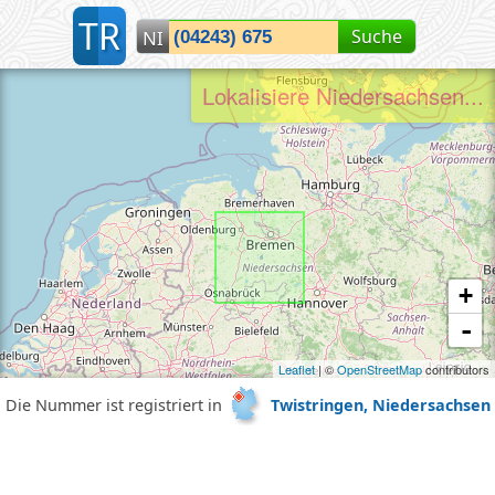
T
R
Suche
NI
Lokalisiere Twistringen, NI...
+
-
Leaflet
| ©
OpenStreetMap
contributors
Die Nummer ist registriert in
Twistringen, Niedersachsen