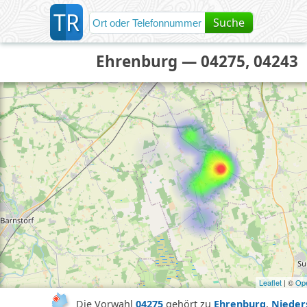
T
R
Suche
Ehrenburg — 04275, 04243
Leaflet
| ©
Op
Die Vorwahl
04275
gehört zu
Ehrenburg
,
Nieder