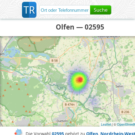
T
R
Suche
Olfen — 02595
Leaflet
| ©
OpenStreet
Die Vorwahl
02595
gehört zu
Olfen
,
Nordrhein-West