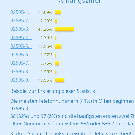
Anfangsziffer
02595-1...
11.09%
02595-2...
2.29%
02595-3...
41.26%
02595-4...
1.39%
02595-5...
13.35%
02595-6...
1.37%
02595-7...
7.75%
02595-8...
1.55%
02595-9...
19.95%
Beispiel zur Erklärung dieser Statistik:
Die meisten Telefonnummern (41%) in Olfen beginnen
02595-3.
38 (32%) und 97 (6%) sind die häufigsten ersten zwei Zi
Olfer Nummern sind meistens 5+4 oder 5+6 Ziffern lan
Klicken Sie auf die Links um weitere Details zu sehen!