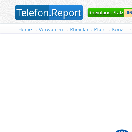
T
elefon
.
R
eport
Rheinland-Pfalz
Home
→
Vorwahlen
→
Rheinland-Pfalz
→
Konz
→