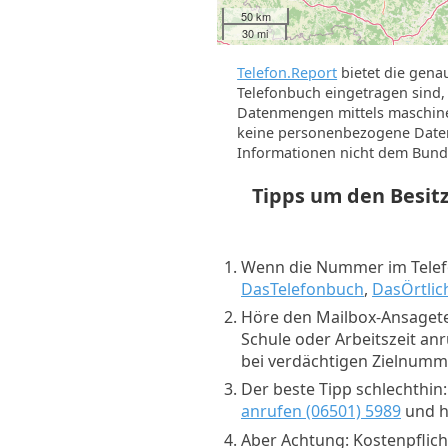
50 km
30 mi
Telefon.Report
bietet die gena
Telefonbuch eingetragen sind, 
Datenmengen mittels maschine
keine personenbezogene Daten 
Informationen nicht dem Bund
Tipps um den Besi
Wenn die Nummer im Telefo
DasTelefonbuch
,
DasÖrtlic
Höre den Mailbox-Ansagete
Schule oder Arbeitszeit an
bei verdächtigen Zielnum
Der beste Tipp schlechthin
anrufen (06501) 5989
und hö
Aber Achtung: Kostenpflich