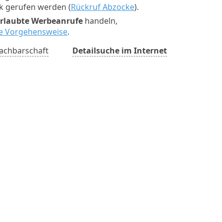
ck gerufen werden (
Rückruf Abzocke
).
rlaubte Werbeanrufe
handeln,
ste Vorgehensweise
.
achbarschaft
Detailsuche im Internet