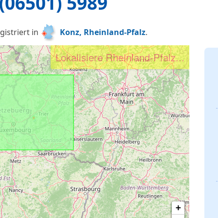
(06501) 5989
istriert in
Konz, Rheinland-Pfalz
.
Lokalisiere Rheinland-Pfalz...
+