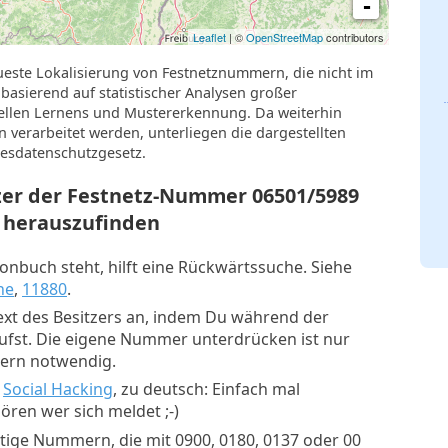
-
Leaflet
| ©
OpenStreetMap
contributors
ueste Lokalisierung von Festnetznummern, die nicht im
basierend auf statistischer Analysen großer
llen Lernens und Mustererkennung. Da weiterhin
verarbeitet werden, unterliegen die dargestellten
esdatenschutzgesetz.
tzer der Festnetz-Nummer
06501/5989
herauszufinden
nbuch steht, hilft eine Rückwärtssuche. Siehe
he
,
11880
.
xt des Besitzers an, indem Du während der
rufst. Die eigene Nummer unterdrücken ist nur
mern notwendig.
:
Social Hacking
, zu deutsch: Einfach mal
ren wer sich meldet ;-)
tige Nummern, die mit 0900, 0180, 0137 oder 00