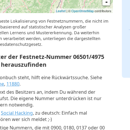
-
Leaflet
| ©
OpenStreetMap
contributors
ueste Lokalisierung von Festnetznummern, die nicht im
basierend auf statistischer Analysen großer
llen Lernens und Mustererkennung. Da weiterhin
verarbeitet werden, unterliegen die dargestellten
esdatenschutzgesetz.
tzer der Festnetz-Nummer
06501/4975
herauszufinden
nbuch steht, hilft eine Rückwärtssuche. Siehe
he
,
11880
.
xt des Besitzers an, indem Du während der
rufst. Die eigene Nummer unterdrücken ist nur
mern notwendig.
:
Social Hacking
, zu deutsch: Einfach mal
ren wer sich meldet ;-)
tige Nummern, die mit 0900, 0180, 0137 oder 00