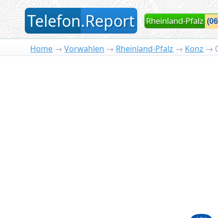
T
elefon
.
R
eport
Rheinland-Pfalz
Home
→
Vorwahlen
→
Rheinland-Pfalz
→
Konz
→