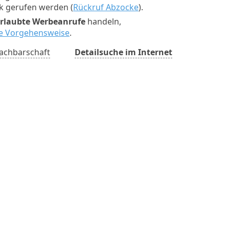
ck gerufen werden (
Rückruf Abzocke
).
rlaubte Werbeanrufe
handeln,
ste Vorgehensweise
.
achbarschaft
Detailsuche im Internet