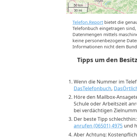
10 km
10 mi
Telefon.Report
bietet die gena
Telefonbuch eingetragen sind, 
Datenmengen mittels maschine
keine personenbezogene Daten 
Informationen nicht dem Bund
Tipps um den Besi
Wenn die Nummer im Telefo
DasTelefonbuch
,
DasÖrtlic
Höre den Mailbox-Ansagete
Schule oder Arbeitszeit an
bei verdächtigen Zielnum
Der beste Tipp schlechthin
anrufen (06501) 4975
und hö
Aber Achtung: Kostenpflich