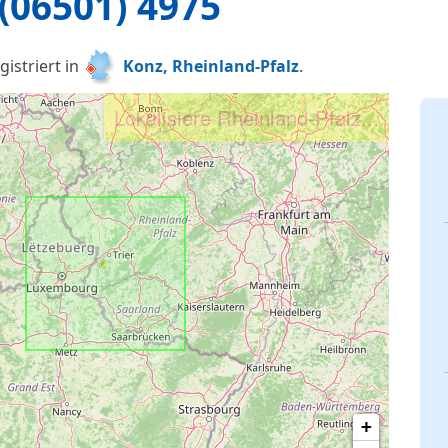
(06501) 4975
istriert in
Konz, Rheinland-Pfalz
.
Lokalisiere Konz, RP...
+