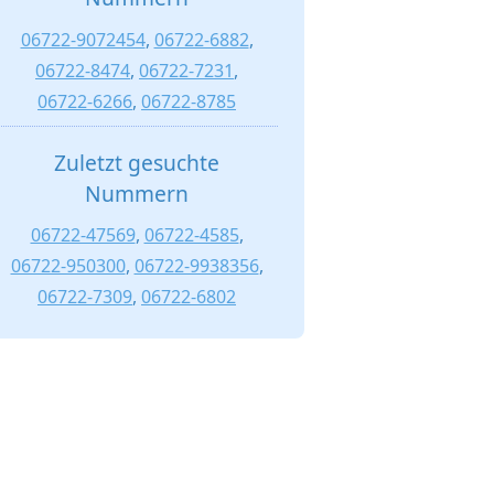
06722-9072454
,
06722-6882
,
06722-8474
,
06722-7231
,
06722-6266
,
06722-8785
Zuletzt gesuchte
Nummern
06722-47569
,
06722-4585
,
06722-950300
,
06722-9938356
,
06722-7309
,
06722-6802