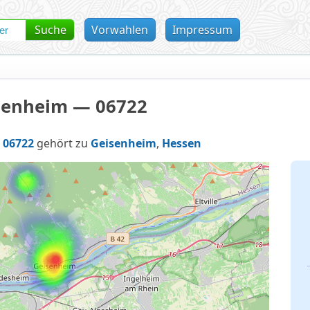
Suche
Vorwahlen
Impressum
senheim — 06722
l
06722
gehört zu
Geisenheim
,
Hessen