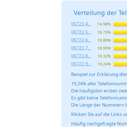
Verteilung der T
06722-4...
14.98%
06722-5...
16.73%
06722-6...
18.80%
06722-7...
18.95%
06722-8...
10.32%
06722-9...
19.24%
Beispiel zur Erklärung dies
19.24% aller Telefonnumm
Die häufigsten ersten zwei
Es gibt keine Telefonnum
Die Länge der Nummern be
Klicken Sie auf die Links 
Häufig nachgefragte Num