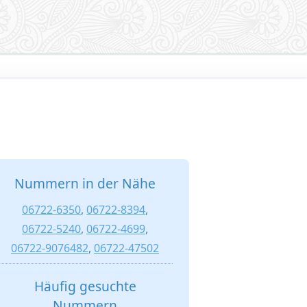
Nummern in der Nähe
06722-6350
,
06722-8394
,
06722-5240
,
06722-4699
,
06722-9076482
,
06722-47502
Häufig gesuchte
Nummern