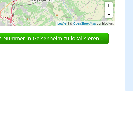
+
-
Leaflet
| ©
OpenStreetMap
contributors
ne Nummer in Geisenheim zu lokalisieren …