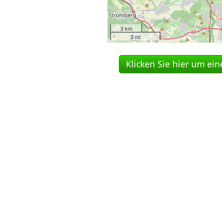
3 km
3 mi
Klicken Sie hier um ei