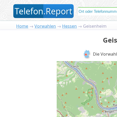
T
elefon
.
R
eport
Home
→
Vorwahlen
→
Hessen
→
Geisenheim
Gei
Die Vorwah