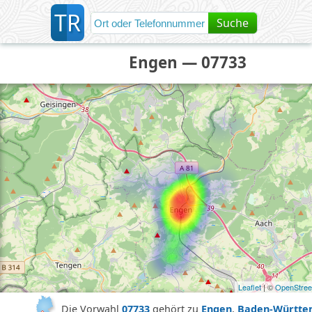
T
R
Suche
Engen — 07733
Leaflet
| ©
OpenStre
Die Vorwahl
07733
gehört zu
Engen
,
Baden-Württe