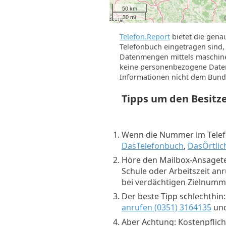
50 km
30 mi
Telefon.Report
bietet die gena
Telefonbuch eingetragen sind, 
Datenmengen mittels maschine
keine personenbezogene Daten 
Informationen nicht dem Bund
Tipps um den Besit
Wenn die Nummer im Telefo
DasTelefonbuch
,
DasÖrtlic
Höre den Mailbox-Ansagete
Schule oder Arbeitszeit an
bei verdächtigen Zielnum
Der beste Tipp schlechthin
anrufen (0351) 3164135
und
Aber Achtung: Kostenpflich