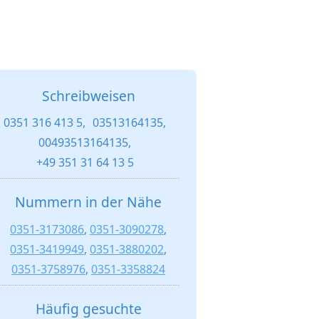
Schreibweisen
0351 316 413 5,
03513164135,
00493513164135,
+49 351 31 64 13 5
Nummern in der Nähe
0351-3173086
,
0351-3090278
,
0351-3419949
,
0351-3880202
,
0351-3758976
,
0351-3358824
Häufig gesuchte