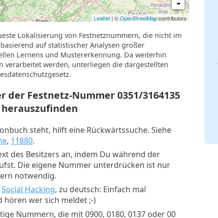
-
Leaflet
| ©
OpenStreetMap
contributors
ueste Lokalisierung von Festnetznummern, die nicht im
basierend auf statistischer Analysen großer
llen Lernens und Mustererkennung. Da weiterhin
verarbeitet werden, unterliegen die dargestellten
esdatenschutzgesetz.
zer der Festnetz-Nummer
0351/3164135
herauszufinden
nbuch steht, hilft eine Rückwärtssuche. Siehe
he
,
11880
.
xt des Besitzers an, indem Du während der
rufst. Die eigene Nummer unterdrücken ist nur
mern notwendig.
:
Social Hacking
, zu deutsch: Einfach mal
 hören wer sich meldet ;-)
tige Nummern, die mit 0900, 0180, 0137 oder 00