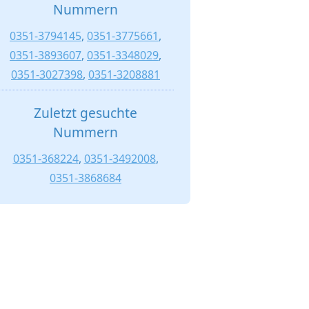
Nummern
0351-3794145
,
0351-3775661
,
0351-3893607
,
0351-3348029
,
0351-3027398
,
0351-3208881
Zuletzt gesuchte
Nummern
0351-368224
,
0351-3492008
,
0351-3868684