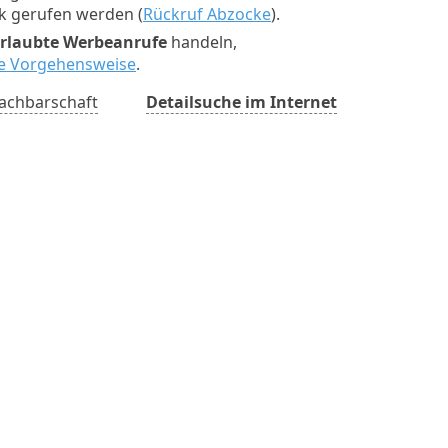
ck gerufen werden (
Rückruf Abzocke
).
rlaubte Werbeanrufe
handeln,
ste Vorgehensweise
.
achbarschaft
Detailsuche im Internet