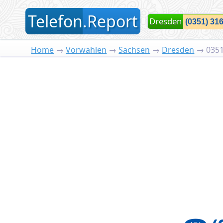
T
elefon
.
R
eport
Dresden
Home
→
Vorwahlen
→
Sachsen
→
Dresden
→
035