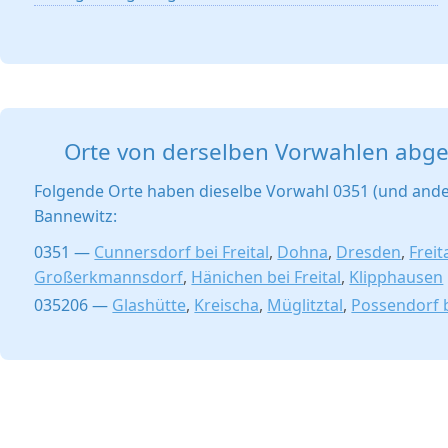
Orte von derselben Vorwahlen abg
Folgende Orte haben dieselbe Vorwahl 0351 (und ande
Bannewitz:
0351 —
Cunnersdorf bei Freital
,
Dohna
,
Dresden
,
Freit
Großerkmannsdorf
,
Hänichen bei Freital
,
Klipphausen
035206 —
Glashütte
,
Kreischa
,
Müglitztal
,
Possendorf b