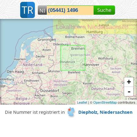
T
R
Suche
NI
Lokalisiere Niedersachsen...
+
-
Leaflet
| ©
OpenStreetMap
contributors
Die Nummer ist registriert in
Diepholz, Niedersachsen