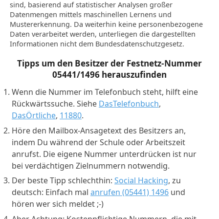
sind, basierend auf statistischer Analysen großer
Datenmengen mittels maschinellen Lernens und
Mustererkennung. Da weiterhin keine personenbezogene
Daten verarbeitet werden, unterliegen die dargestellten
Informationen nicht dem Bundesdatenschutzgesetz.
Tipps um den Besitzer der Festnetz-Nummer
05441/1496
herauszufinden
Wenn die Nummer im Telefonbuch steht, hilft eine
Rückwärtssuche. Siehe
DasTelefonbuch
,
DasÖrtliche
,
11880
.
Höre den Mailbox-Ansagetext des Besitzers an,
indem Du während der Schule oder Arbeitszeit
anrufst. Die eigene Nummer unterdrücken ist nur
bei verdächtigen Zielnummern notwendig.
Der beste Tipp schlechthin:
Social Hacking
, zu
deutsch: Einfach mal
anrufen (05441) 1496
und
hören wer sich meldet ;-)
Aber Achtung: Kostenpflichtige Nummern, die mit