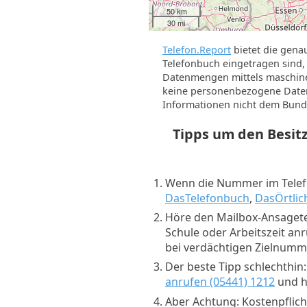
50 km
30 mi
Telefon.Report
bietet die gena
Telefonbuch eingetragen sind, 
Datenmengen mittels maschine
keine personenbezogene Daten 
Informationen nicht dem Bund
Tipps um den Besi
Wenn die Nummer im Telefo
DasTelefonbuch
,
DasÖrtlic
Höre den Mailbox-Ansagete
Schule oder Arbeitszeit an
bei verdächtigen Zielnum
Der beste Tipp schlechthin
anrufen (05441) 1212
und hö
Aber Achtung: Kostenpflich