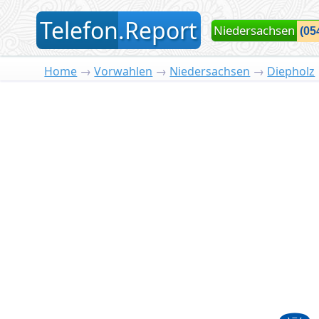
T
elefon
.
R
eport
Niedersachsen
Home
→
Vorwahlen
→
Niedersachsen
→
Diepholz