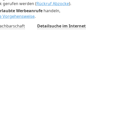
ck gerufen werden (
Rückruf Abzocke
).
rlaubte Werbeanrufe
handeln,
ste Vorgehensweise
.
achbarschaft
Detailsuche im Internet