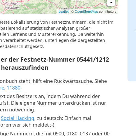
-
Leaflet
| ©
OpenStreetMap
contributors
ueste Lokalisierung von Festnetznummern, die nicht im
basierend auf statistischer Analysen großer
llen Lernens und Mustererkennung. Da weiterhin
verarbeitet werden, unterliegen die dargestellten
esdatenschutzgesetz.
tzer der Festnetz-Nummer
05441/1212
herauszufinden
nbuch steht, hilft eine Rückwärtssuche. Siehe
he
,
11880
.
xt des Besitzers an, indem Du während der
rufst. Die eigene Nummer unterdrücken ist nur
mern notwendig.
:
Social Hacking
, zu deutsch: Einfach mal
ren wer sich meldet ;-)
tige Nummern, die mit 0900, 0180, 0137 oder 00