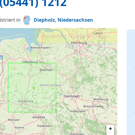
(05441) 1212
striert in
Diepholz, Niedersachsen
.
Lokalisiere Niedersachsen...
+