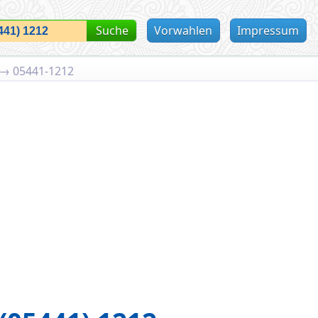
Suche
Vorwahlen
Impressum
→
05441-1212