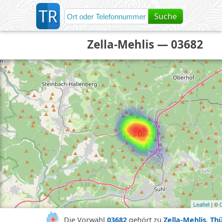
T
R
Suche
Zella-Mehlis — 03682
Leaflet
| ©
Die Vorwahl
03682
gehört zu
Zella-Mehlis
,
Th