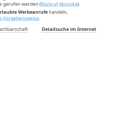
ck gerufen werden (
Rückruf Abzocke
).
rlaubte Werbeanrufe
handeln,
ste Vorgehensweise
.
achbarschaft
Detailsuche im Internet