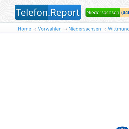
T
elefon
.
R
eport
Niedersachsen
Home
→
Vorwahlen
→
Niedersachsen
→
Wittmun