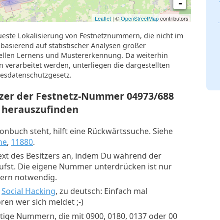
-
Leaflet
| ©
OpenStreetMap
contributors
ueste Lokalisierung von Festnetznummern, die nicht im
basierend auf statistischer Analysen großer
llen Lernens und Mustererkennung. Da weiterhin
verarbeitet werden, unterliegen die dargestellten
esdatenschutzgesetz.
tzer der Festnetz-Nummer
04973/688
herauszufinden
nbuch steht, hilft eine Rückwärtssuche. Siehe
he
,
11880
.
xt des Besitzers an, indem Du während der
rufst. Die eigene Nummer unterdrücken ist nur
mern notwendig.
:
Social Hacking
, zu deutsch: Einfach mal
en wer sich meldet ;-)
tige Nummern, die mit 0900, 0180, 0137 oder 00