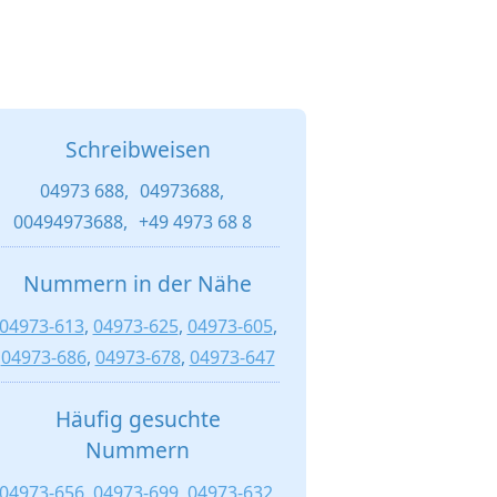
Schreibweisen
04973 688,
04973688,
00494973688,
+49 4973 68 8
Nummern in der Nähe
04973-613
,
04973-625
,
04973-605
,
04973-686
,
04973-678
,
04973-647
Häufig gesuchte
Nummern
04973-656
,
04973-699
,
04973-632
,