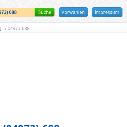
Suche
Vorwahlen
Impressum
d
→
04973-688