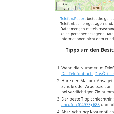
3 km
2 mi
Telefon.Report
bietet die gena
Telefonbuch eingetragen sind, 
Datenmengen mittels maschine
keine personenbezogene Daten 
Informationen nicht dem Bund
Tipps um den Besi
Wenn die Nummer im Telefo
DasTelefonbuch
,
DasÖrtlic
Höre den Mailbox-Ansagete
Schule oder Arbeitszeit an
bei verdächtigen Zielnum
Der beste Tipp schlechthin
anrufen (04973) 688
und hör
Aber Achtung: Kostenpflich