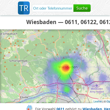
T
R
Suche
Wiesbaden — 0611, 06122, 061
Leaflet
| ©
Op
Die Vorwahl
0611
gehört zu
Wiesbaden
,
He