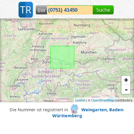
T
R
Suche
BW
Lokalisiere Baden-Württemberg...
+
-
Leaflet
| ©
OpenStreetMap
contributors
Die Nummer ist registriert in
Weingarten, Baden-
Württemberg