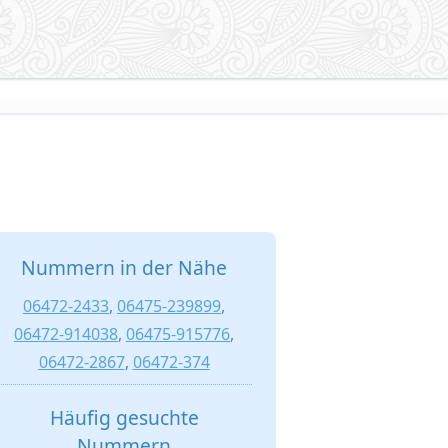
Nummern in der Nähe
06472-2433
,
06475-239899
,
06472-914038
,
06475-915776
,
06472-2867
,
06472-374
Häufig gesuchte
Nummern