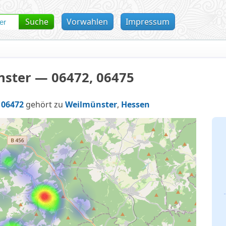
Suche
Vorwahlen
Impressum
ster — 06472, 06475
l
06472
gehört zu
Weilmünster
,
Hessen