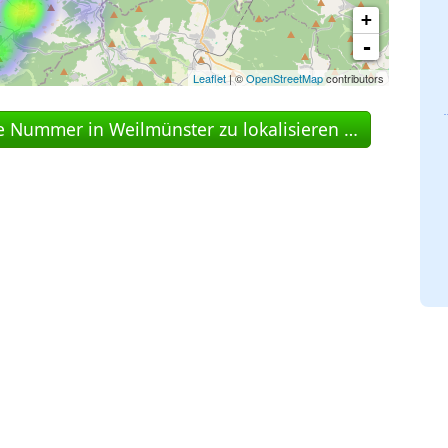
+
-
Leaflet
| ©
OpenStreetMap
contributors
ne Nummer in Weilmünster zu lokalisieren …