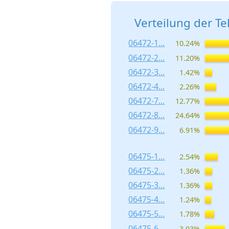
Verteilung der T
06472-1...
10.24%
06472-2...
11.20%
06472-3...
1.42%
06472-4...
2.26%
06472-7...
12.77%
06472-8...
24.64%
06472-9...
6.91%
06475-1...
2.54%
06475-2...
1.36%
06475-3...
1.36%
06475-4...
1.24%
06475-5...
1.78%
06475-6...
3.93%