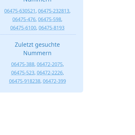
06475-630521
,
06475-232813
,
06475-476
,
06475-598
,
06475-6100
,
06475-8193
Zuletzt gesuchte
Nummern
06475-388
,
06472-2075
,
06475-523
,
06472-2226
,
06475-918238
,
06472-399