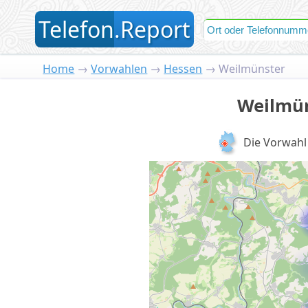
T
elefon
.
R
eport
Home
→
Vorwahlen
→
Hessen
→
Weilmünster
Weilmün
Die Vorwah