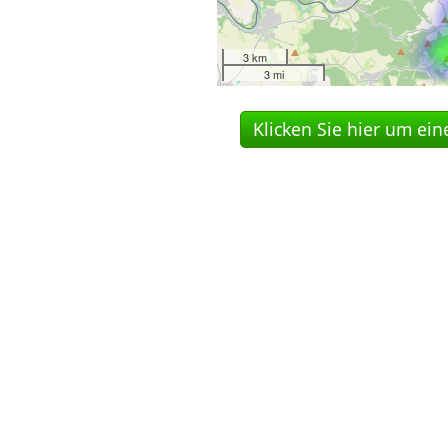
3 km
3 mi
Klicken Sie hier um ei