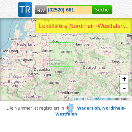
T
R
Suche
NW
Lokalisiere Nordrhein-Westfalen...
+
-
Leaflet
| ©
OpenStreetMap
contributors
Die Nummer ist registriert in
Wadersloh, Nordrhein-
Westfalen