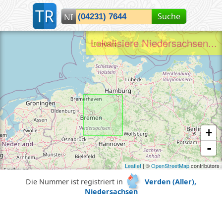
T
R
Suche
NI
Lokalisiere Verden (Aller), NI...
+
-
Leaflet
| ©
OpenStreetMap
contributors
Die Nummer ist registriert in
Verden (Aller),
Niedersachsen