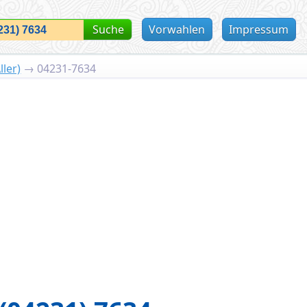
Suche
Vorwahlen
Impressum
ller)
→
04231-7634