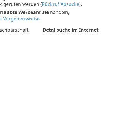
ck gerufen werden (
Rückruf Abzocke
).
rlaubte Werbeanrufe
handeln,
ste Vorgehensweise
.
achbarschaft
Detailsuche im Internet