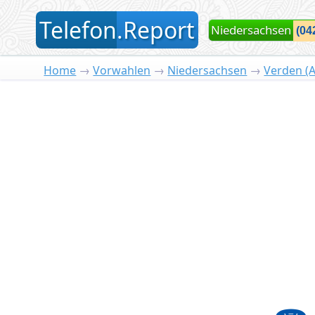
T
elefon
.
R
eport
Niedersachsen
Home
→
Vorwahlen
→
Niedersachsen
→
Verden (A