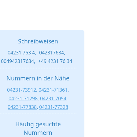
Schreibweisen
04231 763 4,
042317634,
004942317634,
+49 4231 76 34
Nummern in der Nähe
04231-73912
,
04231-71361
,
04231-71298
,
04231-7054
,
04231-77838
,
04231-77328
Häufig gesuchte
Nummern