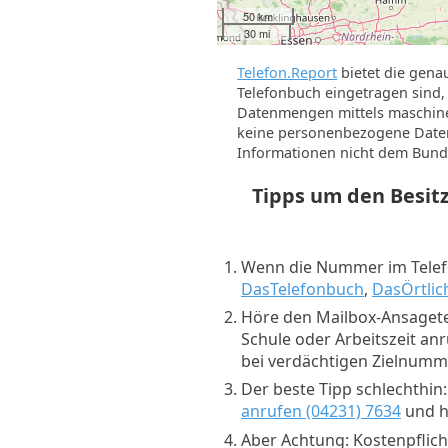
50 km
30 mi
Telefon.Report
bietet die gena
Telefonbuch eingetragen sind, 
Datenmengen mittels maschine
keine personenbezogene Daten 
Informationen nicht dem Bund
Tipps um den Besi
Wenn die Nummer im Telefo
DasTelefonbuch
,
DasÖrtlic
Höre den Mailbox-Ansagete
Schule oder Arbeitszeit an
bei verdächtigen Zielnum
Der beste Tipp schlechthin
anrufen (04231) 7634
und hö
Aber Achtung: Kostenpflich