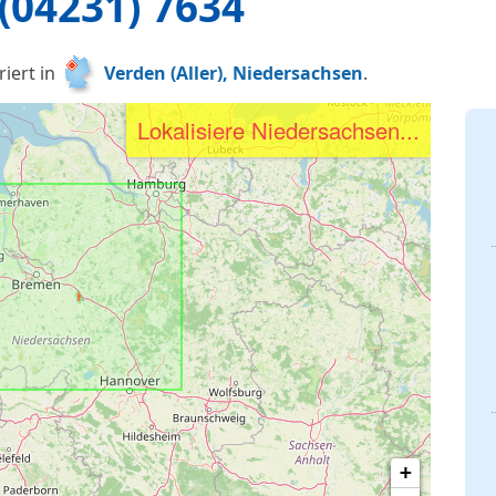
(04231) 7634
iert in
Verden (Aller), Niedersachsen
.
Lokalisiere Niedersachsen...
+