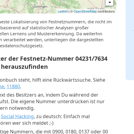
-
Leaflet
| ©
OpenStreetMap
contributors
ueste Lokalisierung von Festnetznummern, die nicht im
basierend auf statistischer Analysen großer
llen Lernens und Mustererkennung. Da weiterhin
verarbeitet werden, unterliegen die dargestellten
esdatenschutzgesetz.
tzer der Festnetz-Nummer
04231/7634
herauszufinden
nbuch steht, hilft eine Rückwärtssuche. Siehe
he
,
11880
.
xt des Besitzers an, indem Du während der
rufst. Die eigene Nummer unterdrücken ist nur
mern notwendig.
:
Social Hacking
, zu deutsch: Einfach mal
ren wer sich meldet ;-)
tige Nummern, die mit 0900, 0180, 0137 oder 00