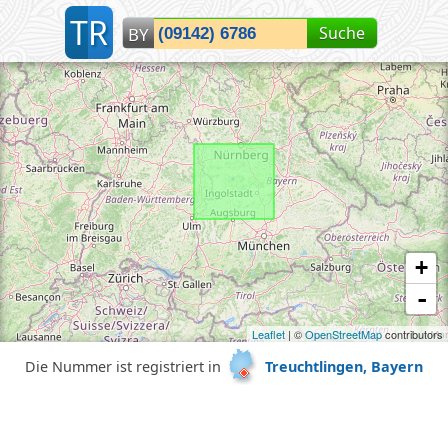
T
R
Suche
BY
Lokalisiere Bayern...
+
-
Leaflet
| ©
OpenStreetMap
contributors
Die Nummer ist registriert in
Treuchtlingen, Bayern