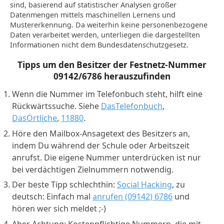
sind, basierend auf statistischer Analysen großer
Datenmengen mittels maschinellen Lernens und
Mustererkennung. Da weiterhin keine personenbezogene
Daten verarbeitet werden, unterliegen die dargestellten
Informationen nicht dem Bundesdatenschutzgesetz.
Tipps um den Besitzer der Festnetz-Nummer
09142/6786
herauszufinden
Wenn die Nummer im Telefonbuch steht, hilft eine
Rückwärtssuche. Siehe
DasTelefonbuch
,
DasÖrtliche
,
11880
.
Höre den Mailbox-Ansagetext des Besitzers an,
indem Du während der Schule oder Arbeitszeit
anrufst. Die eigene Nummer unterdrücken ist nur
bei verdächtigen Zielnummern notwendig.
Der beste Tipp schlechthin:
Social Hacking
, zu
deutsch: Einfach mal
anrufen (09142) 6786
und
hören wer sich meldet ;-)
Aber Achtung: Kostenpflichtige Nummern, die mit