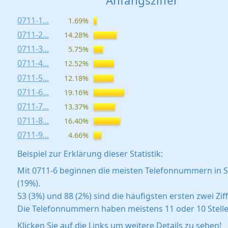
Anfangsziffer
0711-1...
1.69%
0711-2...
14.28%
0711-3...
5.75%
0711-4...
12.52%
0711-5...
12.18%
0711-6...
19.16%
0711-7...
13.37%
0711-8...
16.40%
0711-9...
4.66%
Beispiel zur Erklärung dieser Statistik:
Mit 0711-6 beginnen die meisten Telefonnummern in S
(19%).
53 (3%) und 88 (2%) sind die häufigsten ersten zwei Zif
Die Telefonnummern haben meistens 11 oder 10 Stelle
Klicken Sie auf die Links um weitere Details zu sehen!