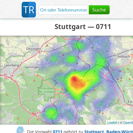
T
R
Suche
Stuttgart — 0711
Leaflet
| ©
OpenS
Die Vorwahl
0711
gehört zu
Stuttgart
,
Baden-Würt