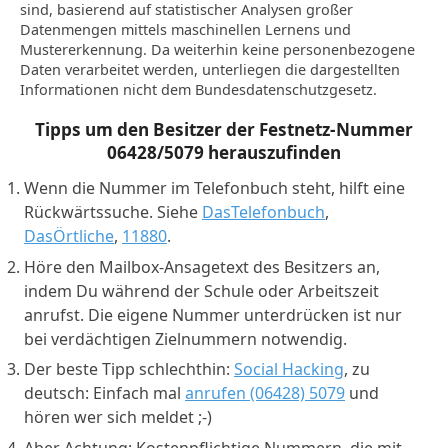
sind, basierend auf statistischer Analysen großer
Datenmengen mittels maschinellen Lernens und
Mustererkennung. Da weiterhin keine personenbezogene
Daten verarbeitet werden, unterliegen die dargestellten
Informationen nicht dem Bundesdatenschutzgesetz.
Tipps um den Besitzer der Festnetz-Nummer
06428/5079
herauszufinden
Wenn die Nummer im Telefonbuch steht, hilft eine
Rückwärtssuche. Siehe
DasTelefonbuch
,
DasÖrtliche
,
11880
.
Höre den Mailbox-Ansagetext des Besitzers an,
indem Du während der Schule oder Arbeitszeit
anrufst. Die eigene Nummer unterdrücken ist nur
bei verdächtigen Zielnummern notwendig.
Der beste Tipp schlechthin:
Social Hacking
, zu
deutsch: Einfach mal
anrufen (06428) 5079
und
hören wer sich meldet ;-)
Aber Achtung: Kostenpflichtige Nummern, die mit