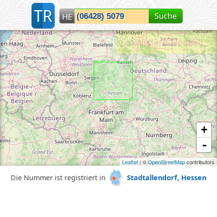
T
R
Suche
HE
Lokalisiere Hessen...
+
-
Leaflet
| ©
OpenStreetMap
contributors
Die Nummer ist registriert in
Stadtallendorf, Hessen