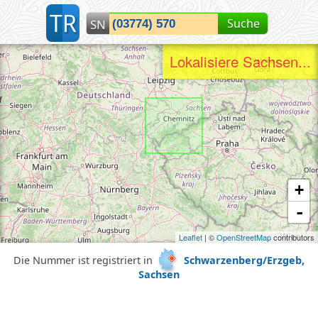
T
R
Suche
SN
Lokalisiere Sachsen...
+
-
Leaflet
| ©
OpenStreetMap
contributors
Die Nummer ist registriert in
Schwarzenberg/Erzgeb,
Sachsen