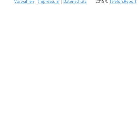
Vorwahlen
|
Impressum
|
Datenschutz
2018 ©
Telefon.Report