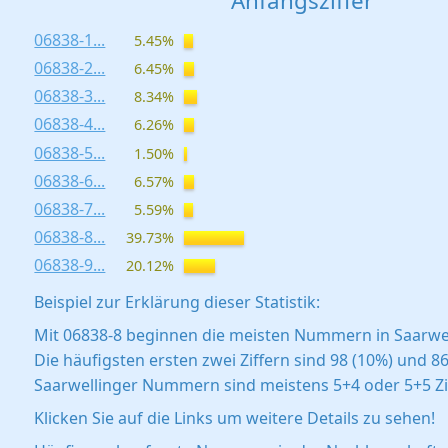
Anfangsziffer
06838-1...
5.45%
06838-2...
6.45%
06838-3...
8.34%
06838-4...
6.26%
06838-5...
1.50%
06838-6...
6.57%
06838-7...
5.59%
06838-8...
39.73%
06838-9...
20.12%
Beispiel zur Erklärung dieser Statistik:
Mit 06838-8 beginnen die meisten Nummern in Saarwel
Die häufigsten ersten zwei Ziffern sind 98 (10%) und 86
Saarwellinger Nummern sind meistens 5+4 oder 5+5 Zif
Klicken Sie auf die Links um weitere Details zu sehen!