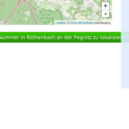
+
-
Leaflet
| ©
OpenStreetMap
contributors
 Nummer in Röthenbach an der Pegnitz zu lokalisieren