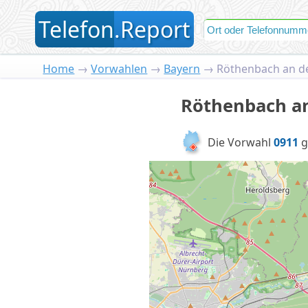
T
elefon
.
R
eport
Home
→
Vorwahlen
→
Bayern
→
Röthenbach an de
Röthenbach an
Die Vorwahl
0911
g