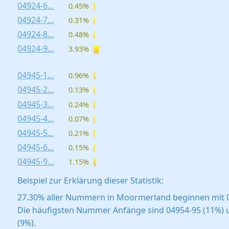
04924-6...
0.45%
04924-7...
0.31%
04924-8...
0.48%
04924-9...
3.93%
04945-1...
0.96%
04945-2...
0.13%
04945-3...
0.24%
04945-4...
0.07%
04945-5...
0.21%
04945-6...
0.15%
04945-9...
1.15%
Beispiel zur Erklärung dieser Statistik:
27.30% aller Nummern in Moormerland beginnen mit 
Die häufigsten Nummer Anfänge sind 04954-95 (11%) 
(9%).