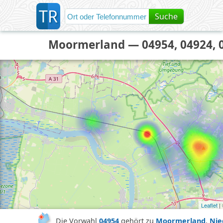
T
R
Suche
Moormerland — 04954, 04924, 
Leaflet
|
Die Vorwahl
04954
gehört zu
Moormerland
,
Nie