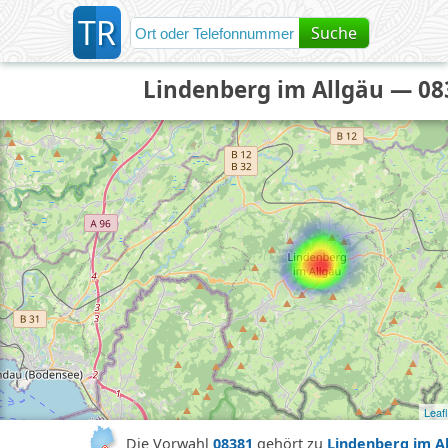
T
R
Suche
Lindenberg im Allgäu — 08
Leafl
Die Vorwahl
08381
gehört zu
Lindenberg im A