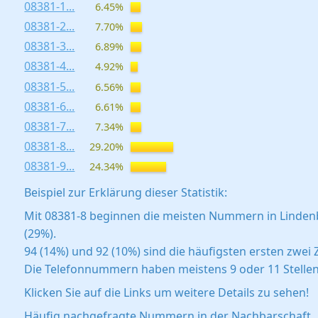
08381-1...
6.45%
08381-2...
7.70%
08381-3...
6.89%
08381-4...
4.92%
08381-5...
6.56%
08381-6...
6.61%
08381-7...
7.34%
08381-8...
29.20%
08381-9...
24.34%
Beispiel zur Erklärung dieser Statistik:
Mit 08381-8 beginnen die meisten Nummern in Linden
(29%).
94 (14%) und 92 (10%) sind die häufigsten ersten zwei Z
Die Telefonnummern haben meistens 9 oder 11 Stellen
Klicken Sie auf die Links um weitere Details zu sehen!
Häufig nachgefragte Nummern in der Nachbarschaft