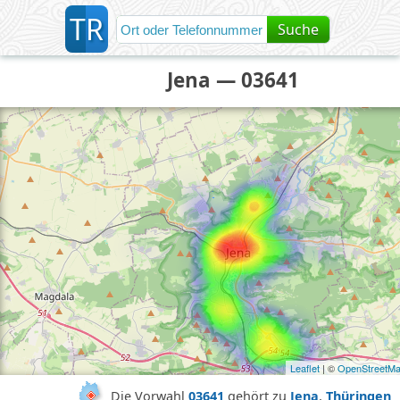
T
R
Suche
Jena — 03641
Leaflet
| ©
OpenStreetM
Die Vorwahl
03641
gehört zu
Jena
,
Thüringen