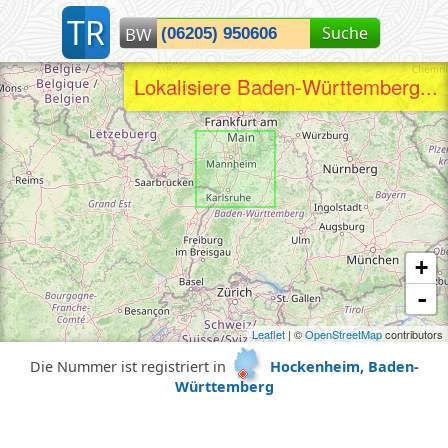
T
R
Suche
BW
Lokalisiere Baden-Württemberg...
+
-
Leaflet
| ©
OpenStreetMap
contributors
Die Nummer ist registriert in
Hockenheim, Baden-
Württemberg