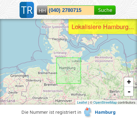
T
R
Suche
HH
Lokalisiere Hamburg...
+
-
Leaflet
| ©
OpenStreetMap
contributors
Die Nummer ist registriert in
Hamburg