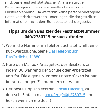
sind, basierend auf statistischer Analysen großer
Datenmengen mittels maschinellen Lernens und
Mustererkennung. Da weiterhin keine personenbezogene
Daten verarbeitet werden, unterliegen die dargestellten
Informationen nicht dem Bundesdatenschutzgesetz.
Tipps um den Besitzer der Festnetz-Nummer
040/2780715
herauszufinden
Wenn die Nummer im Telefonbuch steht, hilft eine
Rückwärtssuche. Siehe
DasTelefonbuch
,
DasÖrtliche
,
11880
.
Höre den Mailbox-Ansagetext des Besitzers an,
indem Du während der Schule oder Arbeitszeit
anrufst. Die eigene Nummer unterdrücken ist nur
bei verdächtigen Zielnummern notwendig.
Der beste Tipp schlechthin:
Social Hacking
, zu
deutsch: Einfach mal
anrufen (040) 2780715
und
hören wer sich meldet ;-)
Aber Achtung: Kostenpflichtige Nummern, die mit