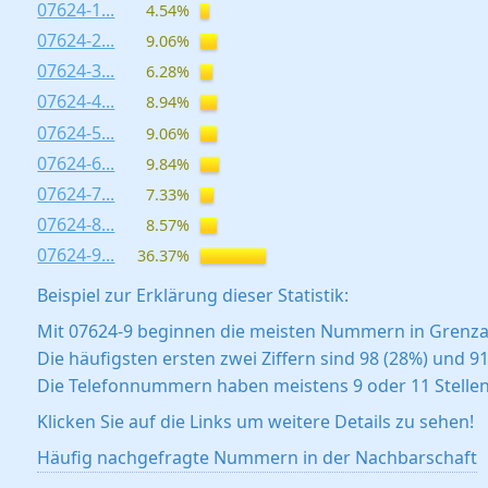
07624-1...
4.54%
07624-2...
9.06%
07624-3...
6.28%
07624-4...
8.94%
07624-5...
9.06%
07624-6...
9.84%
07624-7...
7.33%
07624-8...
8.57%
07624-9...
36.37%
Beispiel zur Erklärung dieser Statistik:
Mit 07624-9 beginnen die meisten Nummern in Grenza
Die häufigsten ersten zwei Ziffern sind 98 (28%) und 91
Die Telefonnummern haben meistens 9 oder 11 Stellen
Klicken Sie auf die Links um weitere Details zu sehen!
Häufig nachgefragte Nummern in der Nachbarschaft