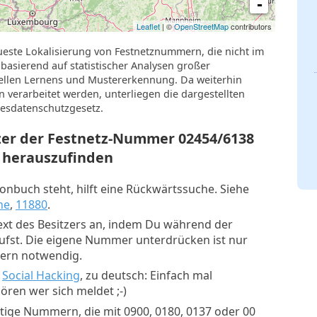
-
Leaflet
| ©
OpenStreetMap
contributors
ueste Lokalisierung von Festnetznummern, die nicht im
basierend auf statistischer Analysen großer
llen Lernens und Mustererkennung. Da weiterhin
verarbeitet werden, unterliegen die dargestellten
esdatenschutzgesetz.
tzer der Festnetz-Nummer
02454/6138
herauszufinden
nbuch steht, hilft eine Rückwärtssuche. Siehe
he
,
11880
.
xt des Besitzers an, indem Du während der
rufst. Die eigene Nummer unterdrücken ist nur
mern notwendig.
:
Social Hacking
, zu deutsch: Einfach mal
ren wer sich meldet ;-)
tige Nummern, die mit 0900, 0180, 0137 oder 00