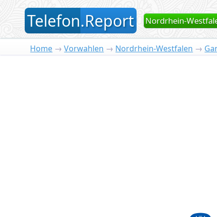
T
elefon
.
R
eport
Nordrhein-Westfal
Home
→
Vorwahlen
→
Nordrhein-Westfalen
→
Ga