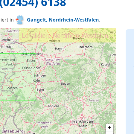
(02454) 6138
iert in
Gangelt, Nordrhein-Westfalen
.
Lokalisiere Nordrhein-Westfalen...
+