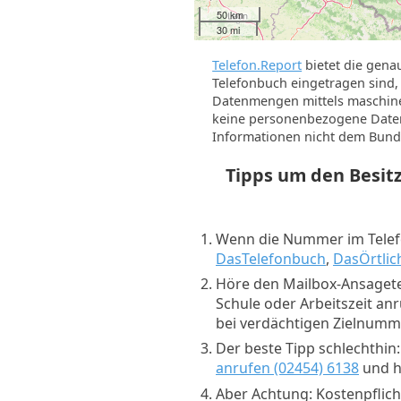
50 km
30 mi
Telefon.Report
bietet die gena
Telefonbuch eingetragen sind, 
Datenmengen mittels maschine
keine personenbezogene Daten 
Informationen nicht dem Bund
Tipps um den Besi
Wenn die Nummer im Telefo
DasTelefonbuch
,
DasÖrtlic
Höre den Mailbox-Ansagete
Schule oder Arbeitszeit an
bei verdächtigen Zielnum
Der beste Tipp schlechthin
anrufen (02454) 6138
und hö
Aber Achtung: Kostenpflich