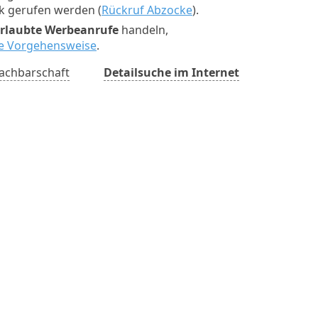
ck gerufen werden (
Rückruf Abzocke
).
rlaubte Werbeanrufe
handeln,
ste Vorgehensweise
.
achbarschaft
Detailsuche im Internet