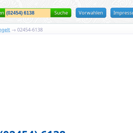
en
Suche
Vorwahlen
Impres
ngelt
→
02454-6138