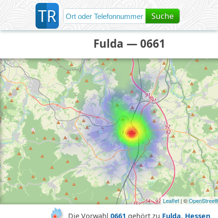
T
R
Suche
Fulda — 0661
Leaflet
| ©
OpenStreet
Die Vorwahl
0661
gehört zu
Fulda
,
Hessen