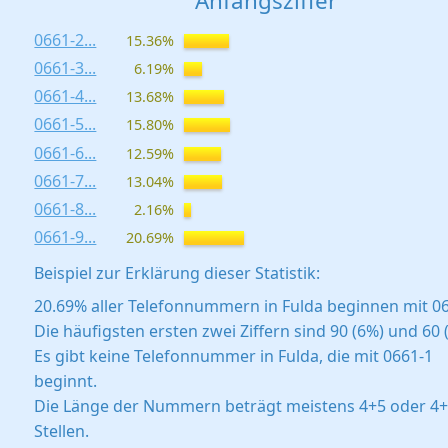
Anfangsziffer
0661-2...
15.36%
0661-3...
6.19%
0661-4...
13.68%
0661-5...
15.80%
0661-6...
12.59%
0661-7...
13.04%
0661-8...
2.16%
0661-9...
20.69%
Beispiel zur Erklärung dieser Statistik:
20.69% aller Telefonnummern in Fulda beginnen mit 06
Die häufigsten ersten zwei Ziffern sind 90 (6%) und 60 
Es gibt keine Telefonnummer in Fulda, die mit 0661-1
beginnt.
Die Länge der Nummern beträgt meistens 4+5 oder 4
Stellen.