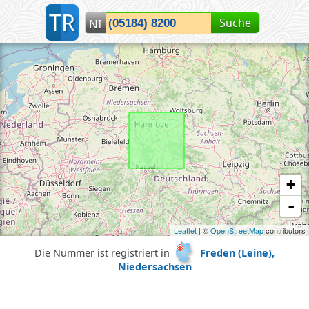
T
R
Suche
NI
Lokalisiere Niedersachsen...
+
-
Leaflet
| ©
OpenStreetMap
contributors
Die Nummer ist registriert in
Freden (Leine),
Niedersachsen