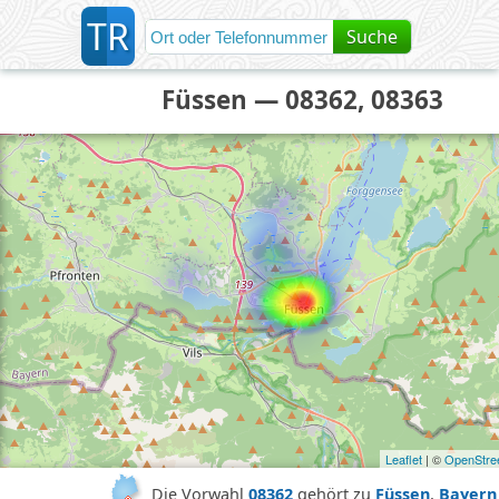
T
R
Suche
Füssen — 08362, 08363
Leaflet
| ©
OpenStre
Die Vorwahl
08362
gehört zu
Füssen
,
Bayern