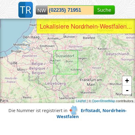
T
R
Suche
NW
Lokalisiere Nordrhein-Westfalen...
+
-
Leaflet
| ©
OpenStreetMap
contributors
Die Nummer ist registriert in
Erftstadt, Nordrhein-
Westfalen