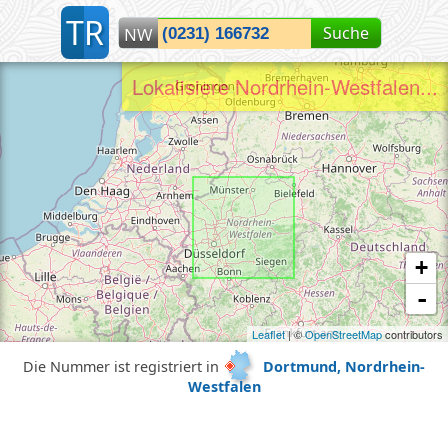
T
R
Suche
NW
Lokalisiere Nordrhein-Westfalen...
+
-
Leaflet
| ©
OpenStreetMap
contributors
Die Nummer ist registriert in
Dortmund, Nordrhein-
Westfalen