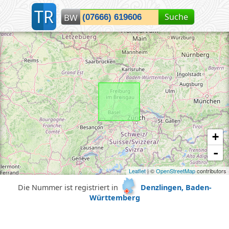
T
R
Suche
BW
Lokalisiere Baden-Württemberg...
+
-
Leaflet
| ©
OpenStreetMap
contributors
Die Nummer ist registriert in
Denzlingen, Baden-
Württemberg