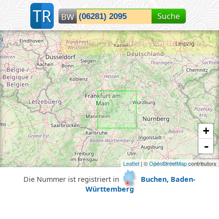
T
R
Suche
BW
Lokalisiere Baden-Württemberg...
+
-
Leaflet
| ©
OpenStreetMap
contributors
Die Nummer ist registriert in
Buchen, Baden-
Württemberg