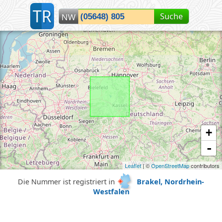
T
R
Suche
NW
Lokalisiere Nordrhein-Westfalen...
+
-
Leaflet
| ©
OpenStreetMap
contributors
Die Nummer ist registriert in
Brakel, Nordrhein-
Westfalen