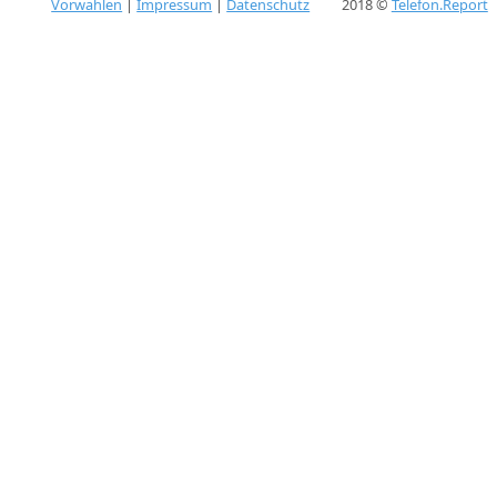
Vorwahlen
|
Impressum
|
Datenschutz
2018 ©
Telefon.Report