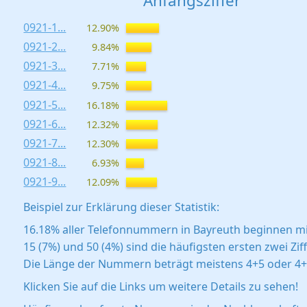
Anfangsziffer
0921-1...
12.90%
0921-2...
9.84%
0921-3...
7.71%
0921-4...
9.75%
0921-5...
16.18%
0921-6...
12.32%
0921-7...
12.30%
0921-8...
6.93%
0921-9...
12.09%
Beispiel zur Erklärung dieser Statistik:
16.18% aller Telefonnummern in Bayreuth beginnen mi
15 (7%) und 50 (4%) sind die häufigsten ersten zwei Zif
Die Länge der Nummern beträgt meistens 4+5 oder 4+7
Klicken Sie auf die Links um weitere Details zu sehen!